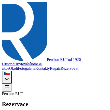
Pension RUT
od 1926
Historie
Ubytování
Jídlo &
akce
Okolí
Fotogalerie
Kontakty
Regata
Rezervovat
Pension RUT
Rezervace